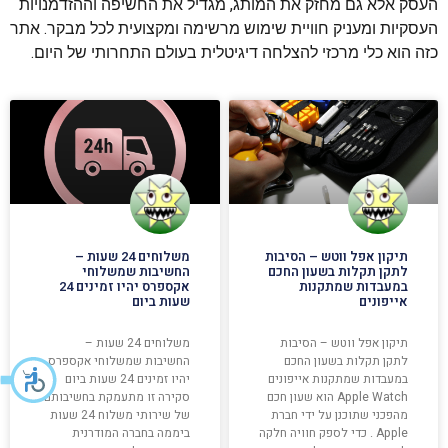
העסק אלא גם מחזק את המותג, מגדיל את החשיפה וההזדמנויות
העסקיות ומעניק חוויית שימוש מרשימה ומקצועית לכל מבקר. אתר
כזה הוא כלי מרכזי להצלחה דיגיטלית בעולם התחרותי של היום.
תיקון אפל ווטש – הסיבות
משלוחים 24 שעות –
לתקן תקלות בשעון החכם
החשיבות שמשלוחי
במעבדות שמתקנות
אקספרס יהיו זמינים 24
אייפונים
שעות ביום
תיקון אפל ווטש – הסיבות
משלוחים 24 שעות –
לתקן תקלות בשעון החכם
החשיבות שמשלוחי אקספרס
במעבדות שמתקנות אייפונים
יהיו זמינים 24 שעות ביום
Apple Watch הוא שעון חכם
סקירה זו מתעמקת בחשיבותם
מהפכני שתוכנן על ידי חברת
של שירותי משלוח 24 שעות
Apple . כדי לספק חוויה חלקה
ביממה בחברה המודרנית