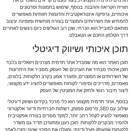
תורמים לתדמית מקצועית, בעוד פונטים קריאים משפרים את
חוויית הקריאה וההבנה. בנוסף, שימוש בתמונות וסרטונים
איכותיים, גרפיקה אינטראקטיבית והדגמות חזותיות מאפשרים
להמחיש את השירותים והמוצרים בצורה מוחשית ומזמינה. עיצוב
מותאם למובייל הוא הכרחי, שכן רוב הגולשים כיום ניגשים לאתרים
דרך הטלפון החכם או הטאבלט.
תוכן איכותי ושיווק דיגיטלי
תוכן האתר הוא מה שמבדל אתר תדמית מצרכים ויזואליים בלבד.
תוכן איכותי מבהיר את הערכים של העסק, מסביר את היתרונות
של השירותים או המוצרים, ומעורר אמון בקרב הלקוחות. בלוגים,
מאמרים, מדריכים וסיפורי לקוחות מאפשרים להציג ידע מקצועי,
ליצור חיבור רגשי ולחזק את המוניטין של העסק.
בנוסף, אתר תדמית מקצועי הוא כלי מרכזי בקידום ושיווק דיגיטלי.
שילוב עם SEO, פרסום ממומן, רשתות חברתיות ודיוור אלקטרוני
מאפשר להגיע לקהל רחב יותר, למקד מסרים בצורה אפקטיבית
ולהמיר מבקרים ללקוחות. תוכן רענן ומתעדכן תדיר גם משדר
ללקוחות שהעסק פעיל ודינמי, ומעלה את הסיכוי שהם יחזרו לאתר.