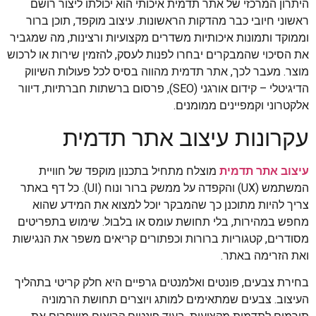
היתרון המרכזי של אתר תדמית איכותי הוא יכולתו ליצור רושם
ראשוני חיובי כבר מהדקות הראשונות. עיצוב מוקפד, תוכן ברור
וממוקד ותמונות איכותיות משדרים מקצועיות ורצינות, מה שמגביר
את הסיכוי שהמבקרים יבחרו לפנות לעסק, להזמין שירות או לרכוש
מוצר. מעבר לכך, אתר תדמית מהווה בסיס לכל פעולות השיווק
הדיגיטלי – קידום אורגני (SEO), פרסום ברשתות חברתיות, דיוור
אלקטרוני וקמפיינים ממומנים.
עקרונות עיצוב אתר תדמית
עיצוב אתר תדמית
מוצלח מתחיל בתכנון מוקפד של חוויית
המשתמש (UX) והקפדה על ממשק ברור ונוח (UI). כל דף באתר
צריך להיות מתוכנן כך שהמבקר יוכל למצוא את המידע שהוא
מחפש במהירות, בלי תחושת עומס או בלבול. שימוש בתפריטים
מסודרים, קטגוריות ברורות וכפתורים קריאים משפר את הנגישות
ואת הזרימה באתר.
בחירת צבעים, פונטים ואלמנטים גרפיים היא חלק קריטי בתהליך
העיצוב. צבעים שמתאימים למותג ויוצרים תחושת הרמוניה