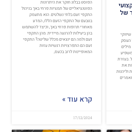
הפוסט בבלוג חוקר את היתרונות
צועי
הפוטנציאליים של תמציות פרחי באך בניהול
 של
התקפי זעם בלתי נשלטים. הוא מתעמק
בטבעם של התקפי הזעם הללו, המדע
מאחורי תרופות פרחי באך, וכיצד להשתמש
בהן ביעילות להרגעה מיידית. מהן התקפי
שיווקי
זעם ולמה הם יוצאים מכלל שליטה? התקפי
 העסק
זעם הם התפרצויות רגשיות עזות
 מילים
המאופיינות לרוב בכעס,
משפיע
. בעזרת
ות את
 וליהנות
מאמרים
קרא עוד »
17/12/2024