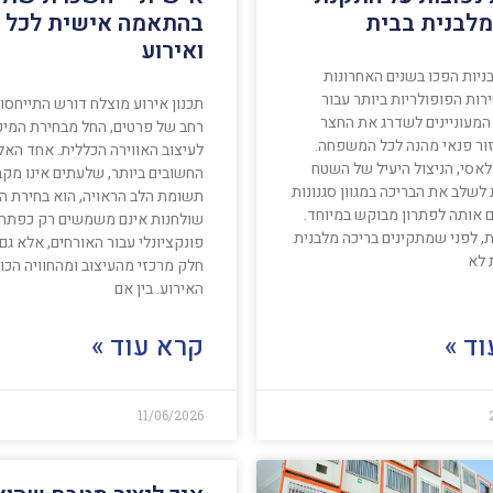
מלבנית בבית
בהתאמה אישית לכל ס
ואירוע
ניות הפכו בשנים האחרונות
ות הפופולריות ביותר עבור
תכנון אירוע מוצלח דורש התייחסות
המעוניינים לשדרג את החצר
רחב של פרטים, החל מבחירת המיק
זור פנאי מהנה לכל המשפחה.
לעיצוב האווירה הכללית. אחד האל
אסי, הניצול היעיל של השטח
החשובים ביותר, שלעתים אינו מק
שלב את הבריכה במגוון סגנונות
תשומת הלב הראויה, הוא בחירת ה
ם אותה לפתרון מבוקש במיוחד.
שולחנות אינם משמשים רק כפתרו
, לפני שמתקינים בריכה מלבנית
פונקציונלי עבור האורחים, אלא גם 
 לא
חלק מרכזי מהעיצוב ומהחוויה הכו
האירוע. בין אם
ד »
קרא עוד »
11/06/2026