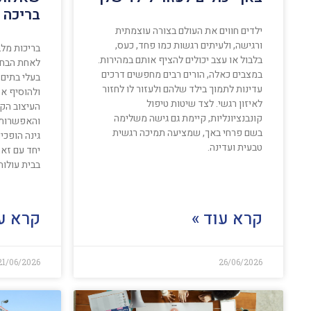
בריכה 
ילדים חווים את העולם בצורה עוצמתית
ורגישה, ולעיתים רגשות כמו פחד, כעס,
בריכות מלב
בלבול או עצב יכולים להציף אותם במהירות.
לאחת הבחיר
במצבים כאלה, הורים רבים מחפשים דרכים
בעלי בתים 
עדינות לתמוך בילד שלהם ולעזור לו לחזור
ולהוסיף א
לאיזון רגשי. לצד שיטות טיפול
העיצוב הקל
קונבנציונליות, קיימת גם גישה משלימה
והאפשרות ל
בשם פרחי באך, שמציעה תמיכה רגשית
גינה הופכי
טבעית ועדינה.
יחד עם זאת
בבית עולות
קרא עוד »
קרא עו
21/06/2026
26/06/2026