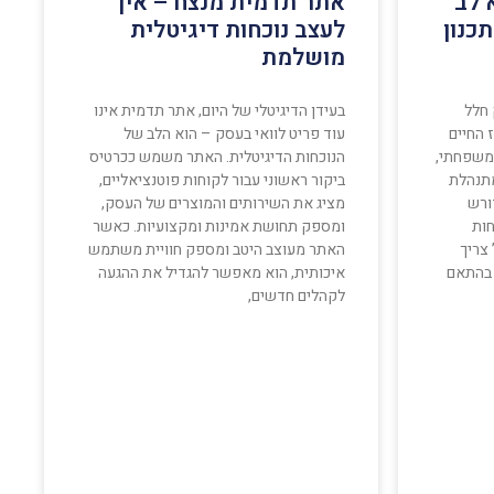
 לב
אתר תדמית מנצח – איך
כנון
לעצב נוכחות דיגיטלית
מושלמת
 חלל
בעידן הדיגיטלי של היום, אתר תדמית אינו
 החיים
עוד פריט לוואי בעסק – הוא הלב של
 משפחתי,
הנוכחות הדיגיטלית. האתר משמש ככרטיס
מתנהלת
ביקור ראשוני עבור לקוחות פוטנציאליים,
דורש
מציג את השירותים והמוצרים של העסק,
חות
ומספק תחושת אמינות ומקצועיות. כאשר
 צריך
האתר מעוצב היטב ומספק חוויית משתמש
 בהתאם
איכותית, הוא מאפשר להגדיל את ההגעה
לקהלים חדשים,