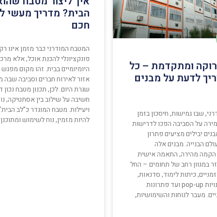
איך ליצור מטבח שהוא
הבית? מדריך מעשי לת
חכם
המטבח המודרני כבר מזמן אינו רק
פונקציונלי להכנת אוכל, אלא מרכז
ירוקה ומתקדמת – כל
היומיומיים בבית. זהו מקום מפגש
יך לדעת על מבנים
אזור לאירוח חברים וסביבה שבה 
שגרת היום. לכן, תכנון מטבח נכון 
חשיבה על שילוב בין אסתטיקה, נו
ויעילות. מטבח המוגדר כ”לב הבית”
רני, שבו גמישות, חיסכון בזמן
להיות מזמין, נוח לשימוש ומתוכנן
מירה על הסביבה הפכו לדרישות
בנים יבילים מציעים פתרון
ולם הבנייה. מבנים אלה
קמה מהירה, התאמה אישית
ר במגוון רחב של תחומים – החל
ניים, כיתות לימוד, סדנאות,
מחסנים, חנויות pop-up ועד פתרונות
יים. מעבר לנוחות והשימושיות,