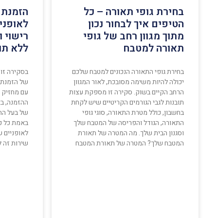
בחירת גופי תאורה – כל
הזמנת 
הטיפים איך לבחור נכון
לאופניי
מתוך מגוון רחב של גופי
רישוי 
תאורה למטבח
ללא תו
בחירת גופי התאורה הנכונים למטבח שלכם
בסקירה זו,
יכולה להיות משימה מסובכת, לאור המגוון
של הזמנת ל
הרחב הקיים בשוק. סקירה זו מספקת עצות
עם מחזיק ל
תובנות לגבי הגורמים הקריטיים שיש לקחת
ההזמנה, בא
בחשבון, כולל מטרת התאורה, סוגי גופי
של בעל הת
התאורה, הגודל והפריסה של המטבח שלך
באמת כל כך
וסגנון הבית שלך. מה המטרה של תאורת
לאופניים ש
המטבח שלך? המטרה של תאורת המטבח
שירות זה 