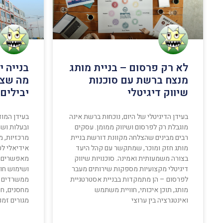
לא רק פרסום – בניית מותג
בנייה 
מנצח ברשת עם סוכנות
מה שצר
שיווק דיגיטלי
יבילים
בעידן הדיגיטלי של היום, נוכחות ברשת אינה
בעידן המוד
מוגבלת רק לפרסום ושיווק ממומן. עסקים
ובעלות וש
רבים מבינים שהצלחה מקוונת דורשת בניית
מרכזיות, מ
מותג חזק ומוכר, שמתקשר עם קהל היעד
אידיאלי לע
בצורה משמעותית ואמינה. סוכנויות שיווק
מאפשרים ה
דיגיטלי מקצועיות מספקות שירותים מעבר
ושימוש חוז
לפרסום – הן מתמקדות בבניית אסטרטגיית
ממשרדים זמ
מותג, תוכן איכותי, חוויית משתמש
ואינטגרציה בין ערוצי
מגורים זמנ