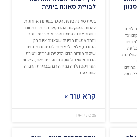
גנון
לבניית סאונה ביתית
בניית סאונה ביתית הפכה בשנים האחרונות
לאחת ההשקעות המבוקשות ביותר בתחום
 למגוון
שיפור איכות החיים והבריאות בבית. יותר
ום ועד
ויותר אנשים מבינים שסאונה אינה רק
מנטים
מותרות, אלא כלי אמיתי להפחתת מתחים,
בל את
שיפור מחזור הדם, הרפיית שרירים ויצירת
שולחנות.
מרחב אישי של שקט ורוגע. עם זאת, הצלחת
ן
הפרויקט תלויה במידה רבה בבחירת החברה
מהווים
שמבצעת
ללת של
קרא עוד »
19/04/2026