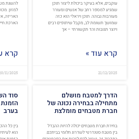
עוקבים, אלא בעיקר ביכולת ליצור תוכן
להשגת מטר
שמגיע למספר רחב של אנשים ומעורר
למזון. מכו
מעורבות גבוהה. תוכן ויראלי הוא כזה
האריזה, אל
שמושך תשומת לב, מקבל שיתופים רבים
הארכת חיי 
ויוצר תגובות והד תקשורתי – אך
קרא עוד »
קרא עו
20/11/2025
21/12/2025
הדרך למטבח מושלם
סוד הש
מתחילה בבחירה נכונה של
הזמנת 
חברת מטבחים מומלצת
בערב
בחירת חברת מטבחים יכולה להיות ההבדל
בין כל ההכ
בין מטבח סטנדרטי לשדרוג חלומי בביתכם.
הוא לעיתים
במדריך זה, נעזור לכם לזהות את הפרמטרים
הזמנת אוכל