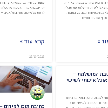
ה זו הוא שימוש במכונות אריזה
שומר על חיי הגג ומקטין את הצורך
נות אלו לא רק מייעלות את תהליך
יקרים. במאמר זה נסקור את כל מ
א גם מבטיחות הגנה על המוצר,
לדעת על איטום גגות בתל אביב – ס
מדף ושיפור חוויית
ד »
קרא עוד »
25/10/2025
בת המושלמת –
אוכל איכותי לשישי
נות לשבת, החלק המאתגר ביותר
 סידור הארוחה לשישי בערב.
כתיבת תוכן לקידום –
 איכותי מקייטרינג מציע פתרון