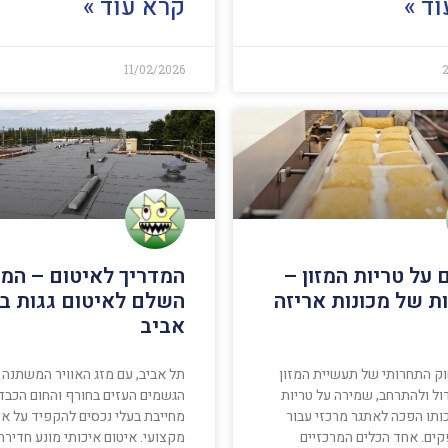
ד »
קרא עוד »
11/02/2026
2
 על טריות המזון –
המדריך לאיטום – המד
ות של מכונות אריזה
השלם לאיטום גגות ב
אביב
ק התחרותי של תעשיית המזון
תל אביב, עם מזג האוויר המשתנה 
ול ולהתרחב, שמירה על טריות
הגשמים העזים בחורף והחום הכבד 
ותו הפכה לאתגר מרכזי עבור
מחייבת בעלי נכסים להקפיד על איט
קים. אחד הכלים המרכזיים
מקצועי. איטום איכותי מונע חדירת