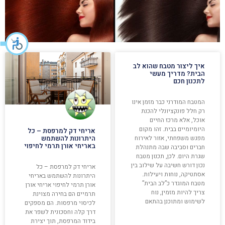
איך ליצור מטבח שהוא לב
הבית? מדריך מעשי
לתכנון חכם
המטבח המודרני כבר מזמן אינו
רק חלל פונקציונלי להכנת
אוכל, אלא מרכז החיים
היומיומיים בבית. זהו מקום
אריחי דק למרפסת – כל
מפגש משפחתי, אזור לאירוח
היתרונות להשתמש
באריחי אורן תרמי לחיפוי
חברים וסביבה שבה מתנהלת
שגרת היום. לכן, תכנון מטבח
נכון דורש חשיבה על שילוב בין
אריחי דק למרפסת – כל
אסתטיקה, נוחות ויעילות.
היתרונות להשתמש באריחי
מטבח המוגדר כ”לב הבית”
אורן תרמי לחיפוי אריחי אורן
צריך להיות מזמין, נוח
תרמיים הם בחירה מצוינת
לשימוש ומתוכנן בהתאם
לכיסוי מרפסות. הם מספקים
דרך קלה וחסכונית לשפר את
בידוד המרפסת, תוך יצירת